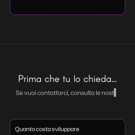
c
o
n
t
r
o
l
l
i
o
s
c
e
l
t
e
d
i
s
t
i
l
e
g
r
a
f
c
o
.
Prima che tu lo chieda...
Se vuoi contattarci, consulta le nostre
domande frequenti.
Quanto costa sviluppare