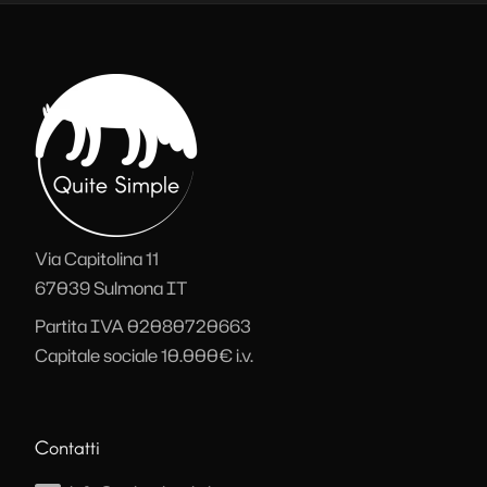
Via Capitolina 11
67039
Sulmona
IT
Partita IVA 02080720663
Capitale sociale 10.000€ i.v.
Contatti