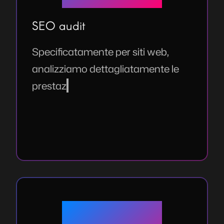
SEO audit
S
p
e
c
i
f
c
a
t
a
m
e
n
t
e
p
e
r
s
i
t
i
w
e
b
,
a
n
a
l
i
z
z
i
a
m
o
d
e
t
t
a
g
l
i
a
t
a
m
e
n
t
e
l
e
p
r
e
s
t
a
z
i
o
n
i
d
e
l
t
u
o
s
i
s
t
e
m
a
s
e
c
o
n
d
o
l
e
m
e
t
r
i
c
h
e
d
i
o
t
t
i
m
i
z
z
a
z
i
o
n
e
p
e
r
i
m
o
t
o
r
i
d
i
r
i
c
e
r
c
a
.