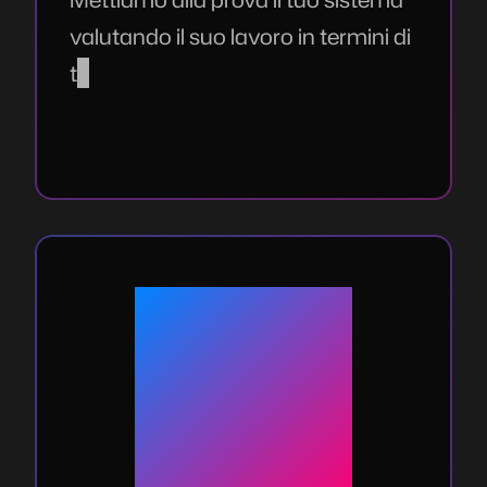
v
a
l
u
t
a
n
d
o
i
l
s
u
o
l
a
v
o
r
o
i
n
t
e
r
m
i
n
i
d
i
t
e
m
p
i
,
q
u
a
l
i
t
à
d
e
i
r
i
s
u
l
t
a
t
i
e
c
o
n
s
u
m
o
d
i
r
i
s
o
r
s
e
,
i
s
o
l
a
n
d
o
g
l
i
e
l
e
m
e
n
t
i
b
l
o
c
c
a
n
t
i
.