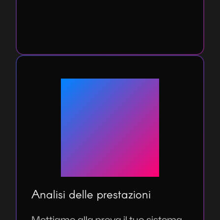
coinvolgere più di uno dei suoi
componenti.
Analisi delle prestazioni
M
e
t
t
i
a
m
o
a
l
l
a
p
r
o
v
a
i
l
t
u
o
s
i
s
t
e
m
a