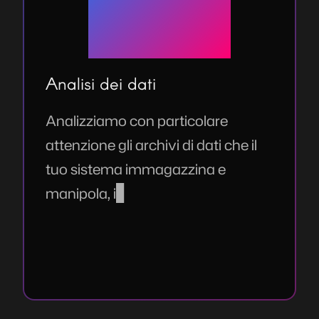
Analisi dei dati
A
n
a
l
i
z
z
i
a
m
o
c
o
n
p
a
r
t
i
c
o
l
a
r
e
a
t
t
e
n
z
i
o
n
e
g
l
i
a
r
c
h
i
v
i
d
i
d
a
t
i
c
h
e
i
l
t
u
o
s
i
s
t
e
m
a
i
m
m
a
g
a
z
z
i
n
a
e
m
a
n
i
p
o
l
a
,
i
n
d
i
v
i
d
u
a
n
d
o
e
r
r
o
r
i
o
i
n
e
f
c
i
e
n
z
e
p
r
o
g
e
t
t
u
a
l
i
,
i
n
c
o
n
s
i
s
t
e
n
z
e
n
e
i
d
a
t
i
o
r
i
s
c
h
i
p
e
r
l
a
p
r
i
v
a
c
y
.