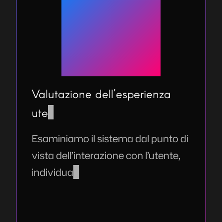
Valutazione dell'esperienza
utente
E
s
a
m
i
n
i
a
m
o
i
l
s
i
s
t
e
m
a
d
a
l
p
u
n
t
o
d
i
v
i
s
t
a
d
e
l
l
’
i
n
t
e
r
a
z
i
o
n
e
c
o
n
l
’
u
t
e
n
t
e
,
i
n
d
i
v
i
d
u
a
n
d
o
c
r
i
t
i
c
i
t
à
l
e
g
a
t
e
a
d
i
s
p
o
s
i
z
i
o
n
e
d
e
i
c
o
n
t
e
n
u
t
i
,
i
m
p
a
g
i
n
a
z
i
o
n
e
,
c
h
i
a
r
e
z
z
a
d
e
i